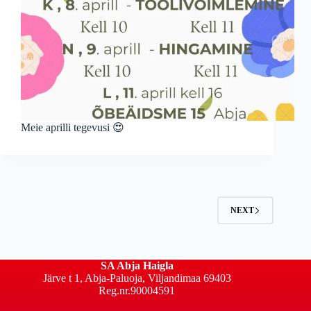
Meie aprilli tegevusi 😍
NEXT
SA Abja Haigla
Järve t 1, Abja-Paluoja, Viljandimaa 69403
Reg.nr.90004591